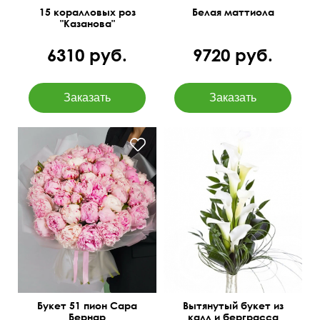
15 коралловых роз
Белая маттиола
"Казанова"
6310 руб.
9720 руб.
Букет 51 пион Сара
Вытянутый букет из
Бернар
калл и берграсса