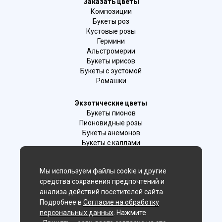
Заказать цветы
Композиции
Букеты роз
Кустовые розы
Гермини
Альстромерии
Букеты ирисов
Букеты с эустомой
Ромашки
Экзотические цветы
Букеты пионов
Пионовидные розы
Букеты анемонов
Букеты с каллами
Букеты с фрезиями
Цимбидиум
Мы используем файлы cookie и другие
Лаванда
средства сохранения предпочтений и
Гиацинты
анализа действий посетителей сайта.
Подробнее в
Согласие на обработку
Мы в соц. сетях:
персональных данных
. Нажмите