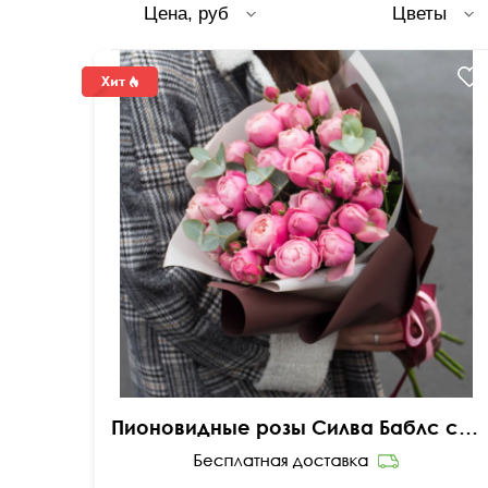
Цена, руб
Цветы
Пионовидные розы Силва Баблс с эвкалиптом