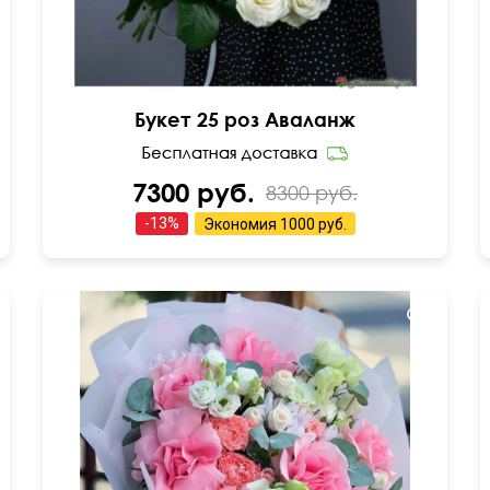
Букет 25 роз Аваланж
7300 руб.
8300 руб.
-
13
%
Экономия
1000 руб.
Вывернутые розы, лизиантусы (эустома),
гвоздика