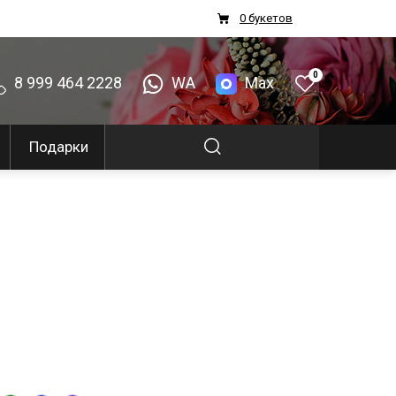
0 букетов
0
8 999 464 2228
WA
Max
Подарки